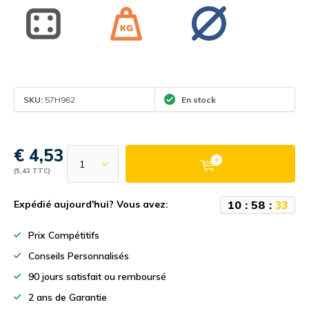
SKU:
57H962
En stock
€ 4,53
(5,43 TTC)
1
0
:
5
8
:
3
3
Expédié aujourd'hui? Vous avez:
Prix Compétitifs
Conseils Personnalisés
90 jours satisfait ou remboursé
2 ans de Garantie