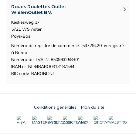
Roues Roulettes Outlet
WielenOutlet B.V.
Keskesweg 17
5721 WS Asten
Pays-Bas
Numéro de registre de commerce : 53729420, enregistré
à Breda.
Numéro de TVA: NL850993258B01
IBAN nr: NL84RABO0313187584
BIC code: RABONL2U
Conditions générales
Plan du site