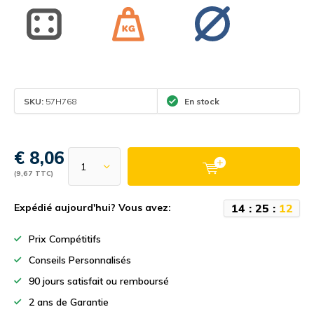
SKU:
57H768
En stock
€ 8,06
(9,67 TTC)
1
4
:
2
5
:
1
2
Expédié aujourd'hui? Vous avez:
Prix Compétitifs
Conseils Personnalisés
90 jours satisfait ou remboursé
2 ans de Garantie