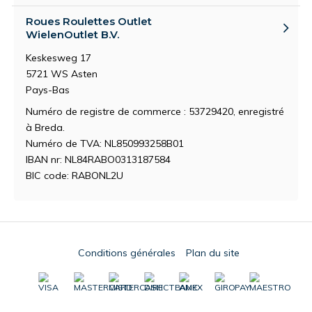
Roues Roulettes Outlet
WielenOutlet B.V.
Keskesweg 17
5721 WS Asten
Pays-Bas
Numéro de registre de commerce : 53729420, enregistré
à Breda.
Numéro de TVA: NL850993258B01
IBAN nr: NL84RABO0313187584
BIC code: RABONL2U
Conditions générales
Plan du site