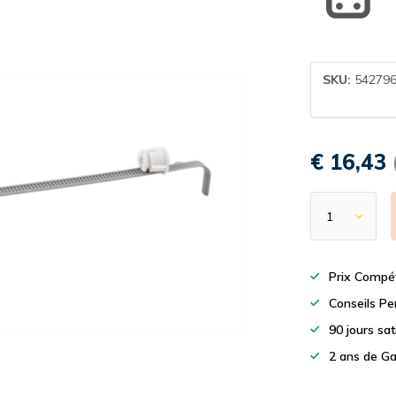
SKU:
54279
€ 16,43
Prix Compét
Conseils Pe
90 jours sa
2 ans de Ga