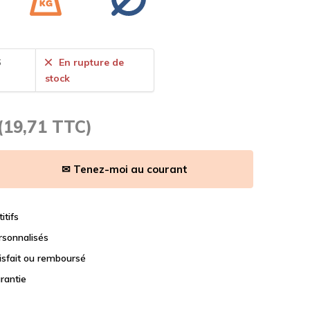
6
En rupture de
stock
(19,71 TTC)
✉ Tenez-moi au courant
itifs
rsonnalisés
tisfait ou remboursé
rantie