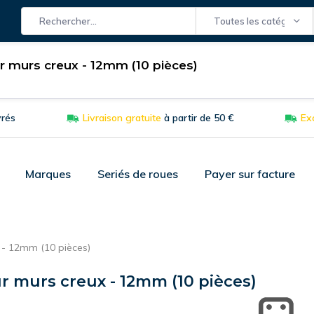
Toutes les catégories
ur murs creux - 12mm (10 pièces)
es Fixes
Roues
Matière
Application
Equipements de m
vrés
Livraison gratuite
à partir de 50 €
Exc
Marques
Seriés de roues
Payer sur facture
x - 12mm (10 pièces)
ur murs creux - 12mm (10 pièces)