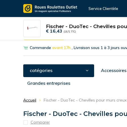
Service Clientèle
Fischer - DuoTec - Chevilles po
€ 16,43
(19,71 TTC)
Outil de sélection
Roulettes pivotantes
Roulett
Commande
avant 17h
, Livraison sous 1 à 3 jours ou
catégories
Accessoires
Grandes entreprises
Accueil
Fischer - DuoTec - Chevilles pour murs creu
Fischer - DuoTec - Chevilles po
Comparer