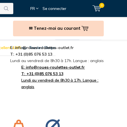
0
FR
Se connecter
✉ Tenez-moi au courant
anutention
Accessoires
Fixations
marques
ellent 4,8/5
E:
info@roues-roulettes-outlet.fr
sur Trusted Shops
T: +31 (0)85 076 53 13
Lundi au vendredi de 8h30 à 17h. Langue : anglais
E:
info@roues-roulettes-outlet.fr
T: +31 (0)85 076 53 13
Lundi au vendredi de 8h30 à 17h. Langue :
anglais