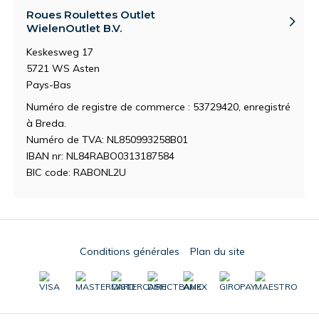
Roues Roulettes Outlet
WielenOutlet B.V.
Keskesweg 17
5721 WS Asten
Pays-Bas
Numéro de registre de commerce : 53729420, enregistré
à Breda.
Numéro de TVA: NL850993258B01
IBAN nr: NL84RABO0313187584
BIC code: RABONL2U
Conditions générales
Plan du site