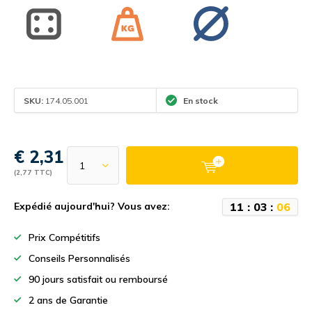
SKU:
174.05.001
En stock
€ 2,31
(2,77 TTC)
1
1
:
0
3
:
0
6
Expédié aujourd'hui? Vous avez:
Prix Compétitifs
Conseils Personnalisés
90 jours satisfait ou remboursé
2 ans de Garantie