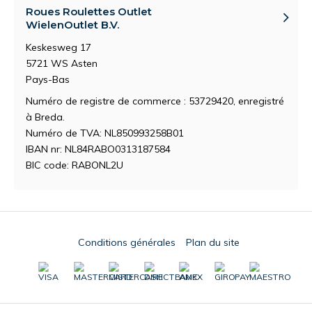
Roues Roulettes Outlet
WielenOutlet B.V.
Keskesweg 17
5721 WS Asten
Pays-Bas
Numéro de registre de commerce : 53729420, enregistré
à Breda.
Numéro de TVA: NL850993258B01
IBAN nr: NL84RABO0313187584
BIC code: RABONL2U
Conditions générales
Plan du site