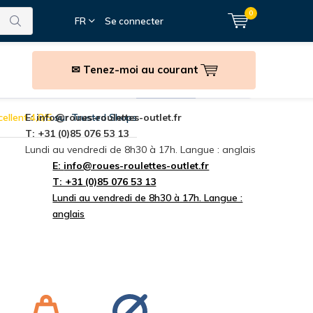
0
FR
Se connecter
✉ Tenez-moi au courant
anutention
Accessoires
Fixations
marques
ellent 4,8/5
E:
info@roues-roulettes-outlet.fr
sur Trusted Shops
T: +31 (0)85 076 53 13
Lundi au vendredi de 8h30 à 17h. Langue : anglais
E:
info@roues-roulettes-outlet.fr
T: +31 (0)85 076 53 13
Lundi au vendredi de 8h30 à 17h. Langue :
anglais