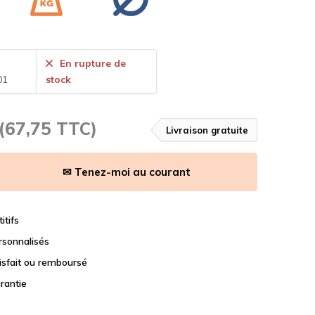
En rupture de
01
stock
(67,75 TTC)
Livraison gratuite
✉ Tenez-moi au courant
itifs
rsonnalisés
tisfait ou remboursé
rantie