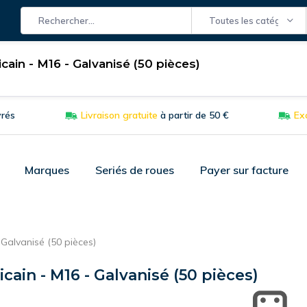
Toutes les catégories
cain - M16 - Galvanisé (50 pièces)
es Fixes
Roues
Matière
Application
Equipements de m
vrés
Livraison gratuite
à partir de 50 €
Exc
Marques
Seriés de roues
Payer sur facture
 Galvanisé (50 pièces)
cain - M16 - Galvanisé (50 pièces)