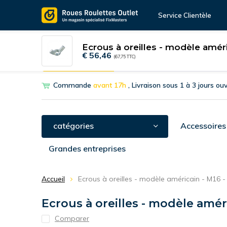
Service Clientèle
Ecrous à oreilles - modèle améri
€ 56,46
(67,75 TTC)
Outil de sélection
Roulettes pivotantes
Roulett
Commande
avant 17h
, Livraison sous 1 à 3 jours ou
catégories
Accessoires
Grandes entreprises
Accueil
Ecrous à oreilles - modèle américain - M16 -
Ecrous à oreilles - modèle améri
Comparer