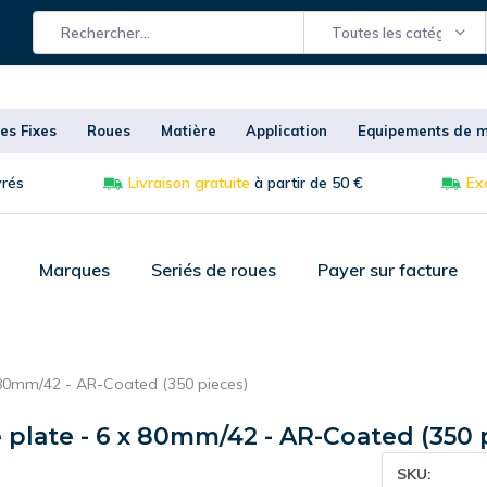
Toutes les catégories
es Fixes
Roues
Matière
Application
Equipements de m
vrés
Livraison gratuite
à partir de 50 €
Exc
Marques
Seriés de roues
Payer sur facture
 x 80mm/42 - AR-Coated (350 pieces)
e plate - 6 x 80mm/42 - AR-Coated (350 
SKU: