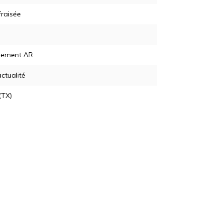
fraisée
tement AR
actualité
(TX)