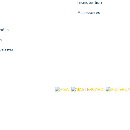
manutention
Accessoires
nnées
s
sletter