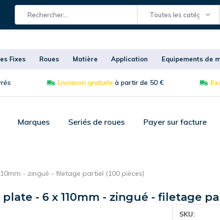
Toutes les catégories
es Fixes
Roues
Matière
Application
Equipements de m
vrés
Livraison gratuite
à partir de 50 €
Exc
Marques
Seriés de roues
Payer sur facture
110mm - zingué - filetage partiel (100 pièces)
 plate - 6 x 110mm - zingué - filetage pa
SKU: