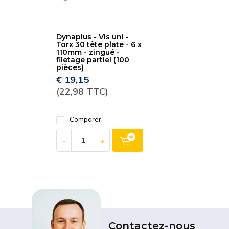
Dynaplus - Vis uni -
Torx 30 tête plate - 6 x
110mm - zingué -
filetage partiel (100
pièces)
€ 19,15
(22,98 TTC)
Comparer
-
+
Contactez-nous