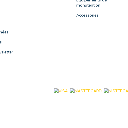
Equipements de
manutention
Accessoires
nnées
s
sletter