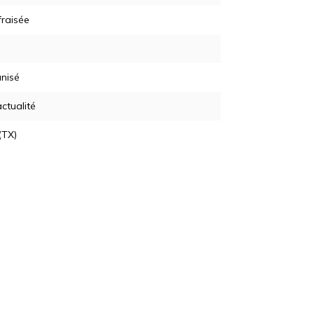
fraisée
nisé
actualité
(TX)