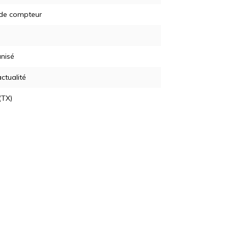
 de compteur
nisé
actualité
(TX)