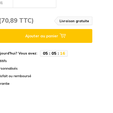
01
(70,89 TTC)
Livraison gratuite
Ajouter au panier
0
5
:
0
5
:
1
5
jourd'hui? Vous avez:
itifs
rsonnalisés
tisfait ou remboursé
rantie