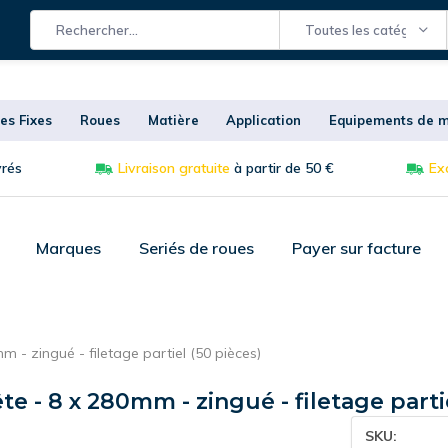
Toutes les catégories
es Fixes
Roues
Matière
Application
Equipements de m
vrés
Livraison gratuite
à partir de 50 €
Exc
Marques
Seriés de roues
Payer sur facture
m - zingué - filetage partiel (50 pièces)
te - 8 x 280mm - zingué - filetage parti
SKU: