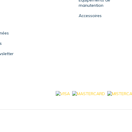
Equipements de
manutention
Accessoires
nnées
s
sletter