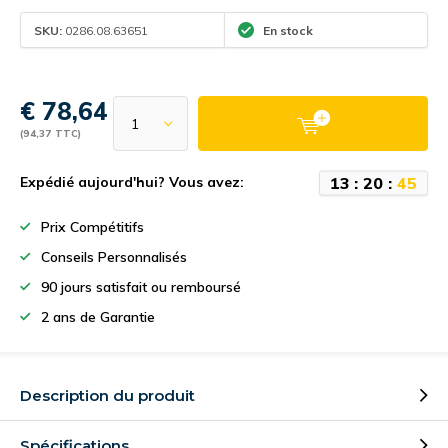
SKU:
0286.08.63651
En stock
€ 78,64
(94,37 TTC)
1
3
:
2
0
:
4
4
Expédié aujourd'hui? Vous avez:
Prix Compétitifs
Conseils Personnalisés
90 jours satisfait ou remboursé
2 ans de Garantie
Description du produit
Spécifications