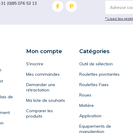
+31 (0)85 076 53 13
* Lisez les restr
Mon compte
Catégories
S'inscrire
Outil de sélection
?
Mes commandes
Roulettes pivotantes
et
Demander une
Roulettes Fixes
rétractation
Roues
lais de
Ma liste de souhaits
Matière
Comparer les
ement
Application
produits
on
Equipements de
manutention