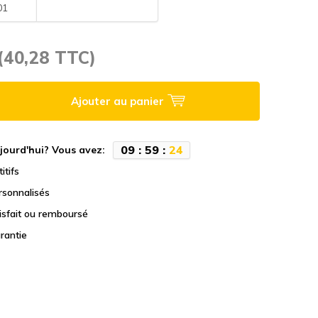
01
(40,28 TTC)
Ajouter au panier
0
9
:
5
9
:
2
4
jourd'hui? Vous avez:
itifs
rsonnalisés
tisfait ou remboursé
rantie