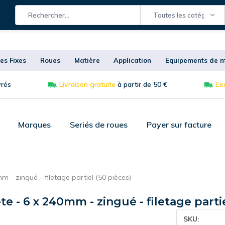
Toutes les catégories
es Fixes
Roues
Matière
Application
Equipements de m
vrés
Livraison gratuite
à partir de 50 €
Exc
Marques
Seriés de roues
Payer sur facture
m - zingué - filetage partiel (50 pièces)
te - 6 x 240mm - zingué - filetage parti
SKU: