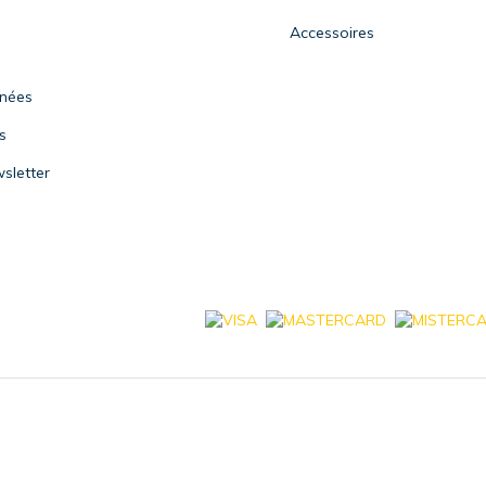
Accessoires
nnées
s
sletter