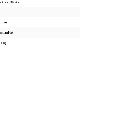
 de compteur
nisé
actualité
(TX)