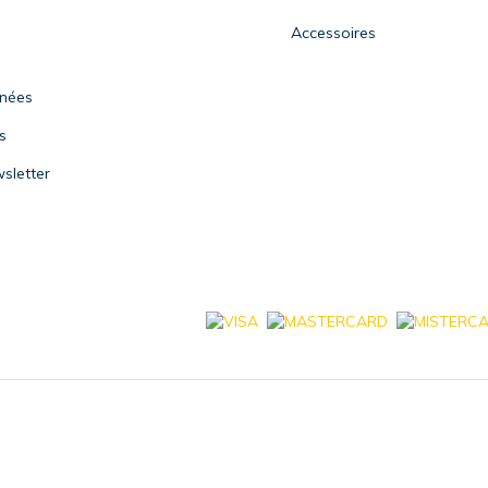
Accessoires
nnées
s
sletter