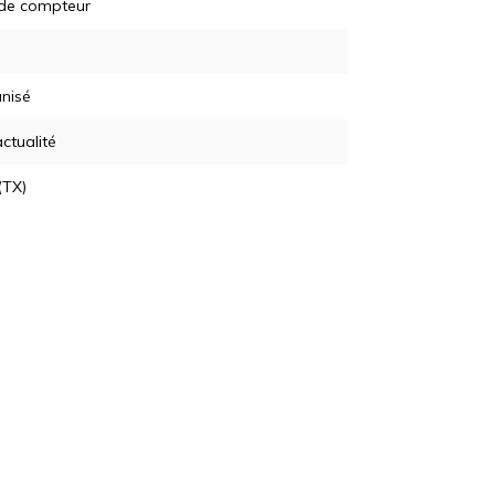
 de compteur
nisé
actualité
(TX)