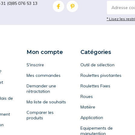
+31 (0)85 076 53 13
* Lisez les restr
Mon compte
Catégories
S'inscrire
Outil de sélection
?
Mes commandes
Roulettes pivotantes
et
Demander une
Roulettes Fixes
rétractation
Roues
lais de
Ma liste de souhaits
Matière
Comparer les
ement
Application
produits
on
Equipements de
manutention