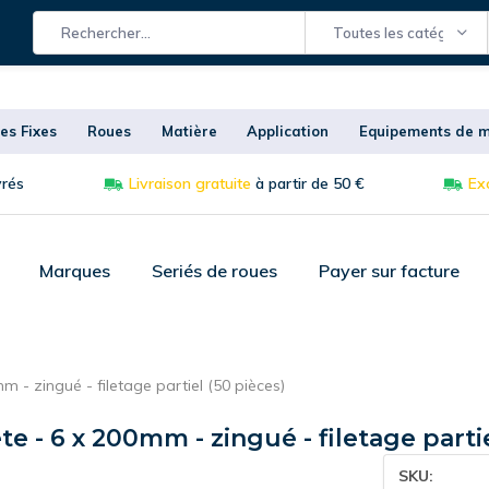
Toutes les catégories
es Fixes
Roues
Matière
Application
Equipements de m
vrés
Livraison gratuite
à partir de 50 €
Exc
Marques
Seriés de roues
Payer sur facture
m - zingué - filetage partiel (50 pièces)
te - 6 x 200mm - zingué - filetage parti
SKU: