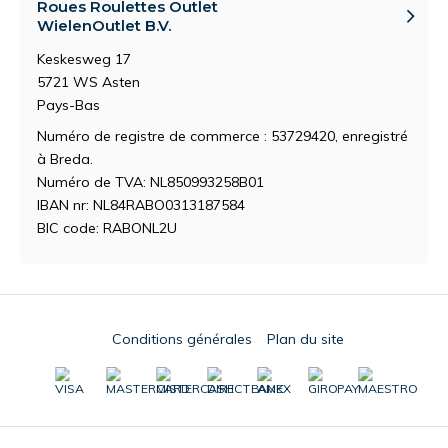
Roues Roulettes Outlet
WielenOutlet B.V.
Keskesweg 17
5721 WS Asten
Pays-Bas
Numéro de registre de commerce : 53729420, enregistré
à Breda.
Numéro de TVA: NL850993258B01
IBAN nr: NL84RABO0313187584
BIC code: RABONL2U
Conditions générales
Plan du site