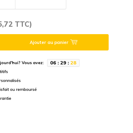
5,72 TTC)
Ajouter au panier
0
6
:
2
9
:
2
7
jourd'hui? Vous avez:
itifs
rsonnalisés
tisfait ou remboursé
rantie