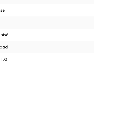
sse
nisé
raad
(TX)