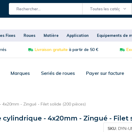
Toutes les catégories
es Fixes
Roues
Matière
Application
Equipements de m
vrés
Livraison gratuite
à partir de 50 €
Exc
Marques
Seriés de roues
Payer sur facture
 - 4x20mm - Zingué - Filet solide (200 pièces)
e cylindrique - 4x20mm - Zingué - Filet 
SKU:
DYN-UN