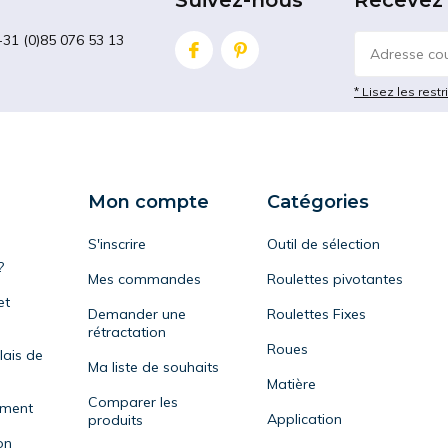
Suivez-nous
Recevez 
+31 (0)85 076 53 13
* Lisez les restr
Mon compte
Catégories
S'inscrire
Outil de sélection
?
Mes commandes
Roulettes pivotantes
et
Demander une
Roulettes Fixes
rétractation
Roues
lais de
Ma liste de souhaits
Matière
Comparer les
ement
Application
produits
on