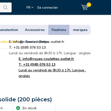
0
FR
Se connecter
anutention
Accessoires
Fixations
marques
ellent 4,8/5
E:
info@roues-roulettes-outlet.fr
sur Trusted Shops
T: +31 (0)85 076 53 13
Lundi au vendredi de 8h30 à 17h. Langue : anglais
E:
info@roues-roulettes-outlet.fr
T: +31 (0)85 076 53 13
Lundi au vendredi de 8h30 à 17h. Langue :
anglais
solide (200 pièces)
I-
En stock