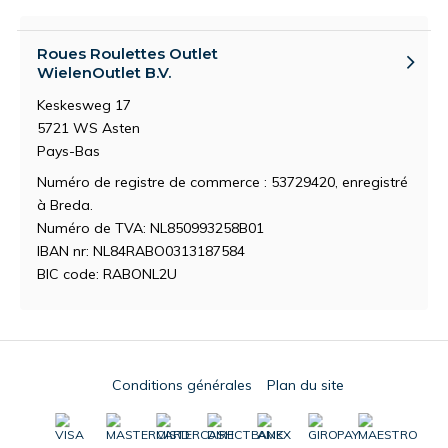
Roues Roulettes Outlet
WielenOutlet B.V.
Keskesweg 17
5721 WS Asten
Pays-Bas
Numéro de registre de commerce : 53729420, enregistré
à Breda.
Numéro de TVA: NL850993258B01
IBAN nr: NL84RABO0313187584
BIC code: RABONL2U
Conditions générales
Plan du site