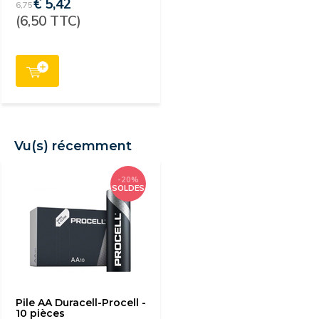
€ 5,42
6,75
(6,50 TTC)
Vu(s) récemment
-20%
SOLDES
Pile AA Duracell-Procell -
10 pièces