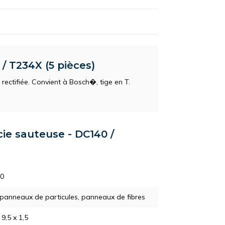
/ T234X (5 pièces)
rectifiée. Convient à Bosch�, tige en T.
cie sauteuse - DC140 /
0
 panneaux de particules, panneaux de fibres
 9,5 x 1,5