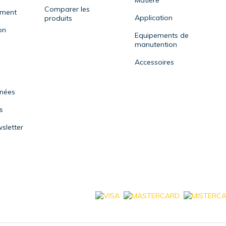
Matière
Comparer les
ement
Application
produits
on
Equipements de
manutention
Accessoires
nnées
s
sletter