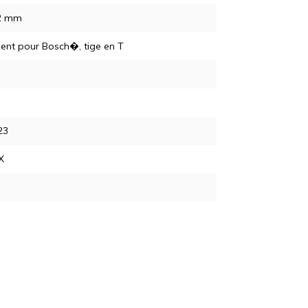
12 mm
ent pour Bosch�, tige en T
23
X