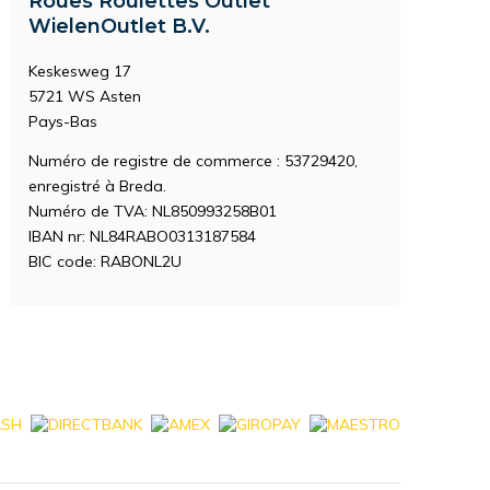
Roues Roulettes Outlet
WielenOutlet B.V.
Keskesweg 17
5721 WS Asten
Pays-Bas
Numéro de registre de commerce : 53729420,
enregistré à Breda.
Numéro de TVA: NL850993258B01
IBAN nr: NL84RABO0313187584
BIC code: RABONL2U