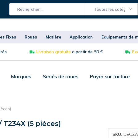
Toutes les catégories
es Fixes
Roues
Matière
Application
Equipements de m
vrés
Livraison gratuite
à partir de 50 €
Exc
Marques
Seriés de roues
Payer sur facture
ièces)
 T234X (5 pièces)
SKU:
DECZA