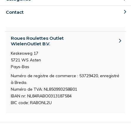
Contact
Roues Roulettes Outlet
WielenOutlet B.V.
Keskesweg 17
5721 WS Asten
Pays-Bas
Numéro de registre de commerce : 53729420, enregistré
à Breda.
Numéro de TVA: NL850993258B01
IBAN nr: NL84RABO0313187584
BIC code: RABONL2U