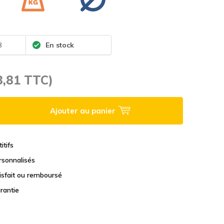
8
En stock
8,81 TTC)
Ajouter au panier
itifs
rsonnalisés
tisfait ou remboursé
rantie