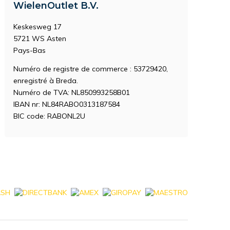
WielenOutlet B.V.
Keskesweg 17
5721 WS Asten
Pays-Bas
Numéro de registre de commerce : 53729420,
enregistré à Breda.
Numéro de TVA: NL850993258B01
IBAN nr: NL84RABO0313187584
BIC code: RABONL2U