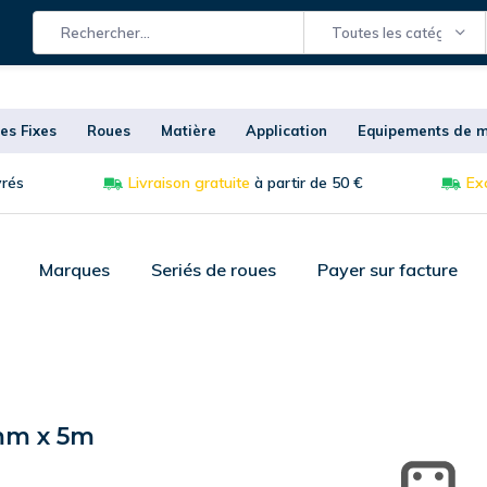
Toutes les catégories
es Fixes
Roues
Matière
Application
Equipements de m
vrés
Livraison gratuite
à partir de 50 €
Exc
Marques
Seriés de roues
Payer sur facture
0mm x 5m