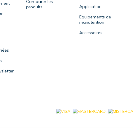
Comparer les
ement
Application
produits
on
Equipements de
manutention
Accessoires
nnées
s
sletter