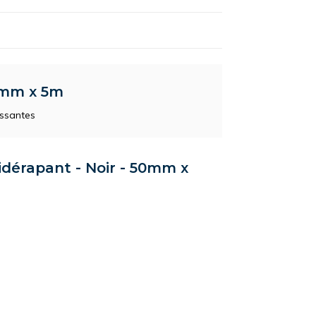
0mm x 5m
issantes
idérapant - Noir - 50mm x